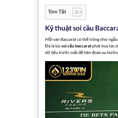
Tóm Tắt
Kỹ thuật soi cầu Baccara
Mỗi ván Baccarat có thể trông như ngẫu n
Đó là lúc
soi cầu baccarat
phát huy tác 
dữ liệu trước mắt để tiên đoán xu hướng