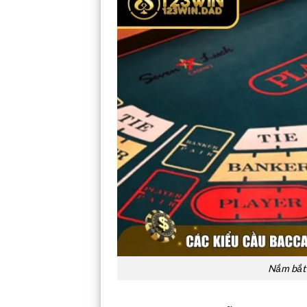
Nắm bắt 