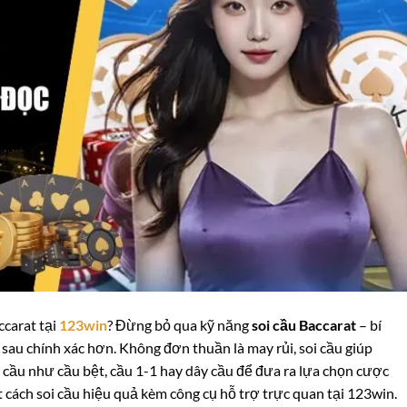
ccarat tại
123win
? Đừng bỏ qua kỹ năng
soi cầu Baccarat
– bí
sau chính xác hơn. Không đơn thuần là may rủi, soi cầu giúp
 cầu như cầu bệt, cầu 1-1 hay dây cầu để đưa ra lựa chọn cược
ết cách soi cầu hiệu quả kèm công cụ hỗ trợ trực quan tại 123win.