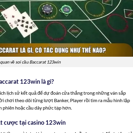
quan về soi cầu Baccarat 123win
accarat 123win là gì?
ch lịch sử kết quả để dự đoán cửa thắng trong những ván sắp
i chơi theo dõi từng lượt Banker, Player rồi tìm ra mẫu hình lặp
uân phiên hoặc cầu dây phức tạp hơn.
ặt cược tại casino 123win