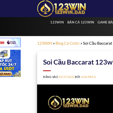
Bỏ
qua
nội
dung
123WIN
BẮN CÁ 123WIN
GAME BÀ
123WIN
»
Blog Cá Cược
»
Soi Cầu Baccara
Soi Cầu Baccarat 123w
ĐĂNG VÀO
05/27/2025
BỞI
JON PRICE