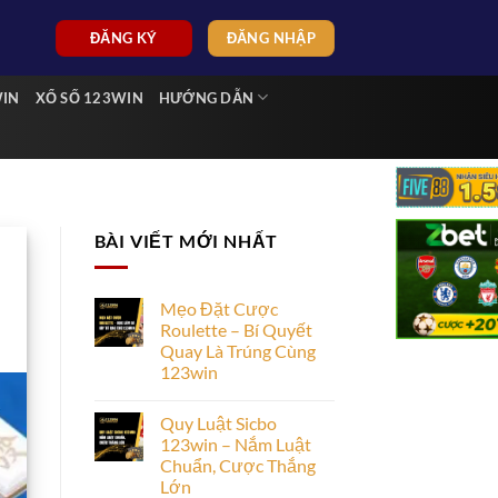
ĐĂNG KÝ
ĐĂNG NHẬP
WIN
XỔ SỐ 123WIN
HƯỚNG DẪN
BÀI VIẾT MỚI NHẤT
Mẹo Đặt Cược
Roulette – Bí Quyết
Quay Là Trúng Cùng
123win
Quy Luật Sicbo
123win – Nắm Luật
Chuẩn, Cược Thắng
Lớn