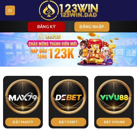
Bỏ
qua
nội
dung
ĐĂNG KÝ
ĐĂNG NHẬP
ĐẶT MAX79
ĐẶT DEBET
ĐẶT VIVU88