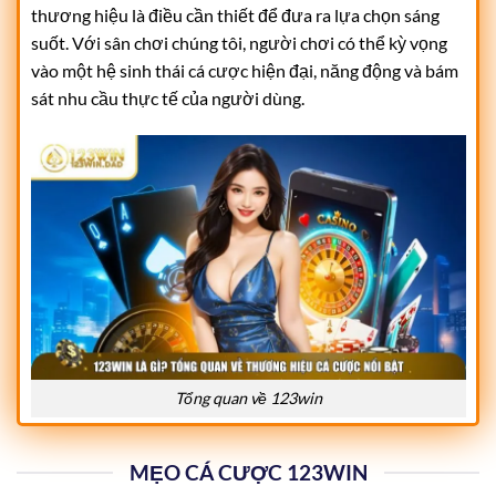
thương hiệu là điều cần thiết để đưa ra lựa chọn sáng
suốt. Với sân chơi chúng tôi, người chơi có thể kỳ vọng
vào một hệ sinh thái cá cược hiện đại, năng động và bám
sát nhu cầu thực tế của người dùng.
Tổng quan về 123win
Giới thiệu nhanh về sân chơi 123win
MẸO CÁ CƯỢC 123WIN