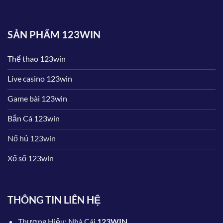
SẢN PHẨM 123WIN
Thể thao 123win
Live casino 123win
Game bài 123win
Bắn Cá 123win
Nổ hủ 123win
Xổ số 123win
THÔNG TIN LIÊN HỆ
Thương Hiệu: Nhà Cái
123WIN