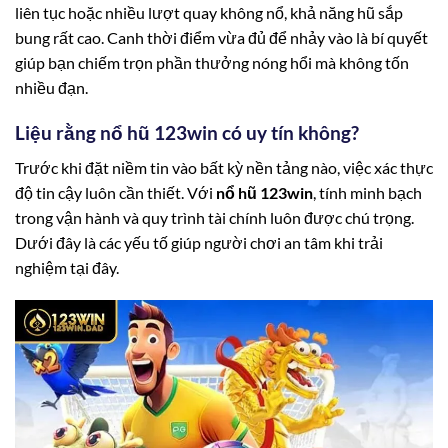
liên tục hoặc nhiều lượt quay không nổ, khả năng hũ sắp
bung rất cao. Canh thời điểm vừa đủ để nhảy vào là bí quyết
giúp bạn chiếm trọn phần thưởng nóng hổi mà không tốn
nhiều đạn.
Liệu rằng nổ hũ 123win có uy tín không?
Trước khi đặt niềm tin vào bất kỳ nền tảng nào, việc xác thực
độ tin cậy luôn cần thiết. Với
nổ hũ 123win
, tính minh bạch
trong vận hành và quy trình tài chính luôn được chú trọng.
Dưới đây là các yếu tố giúp người chơi an tâm khi trải
nghiệm tại đây.