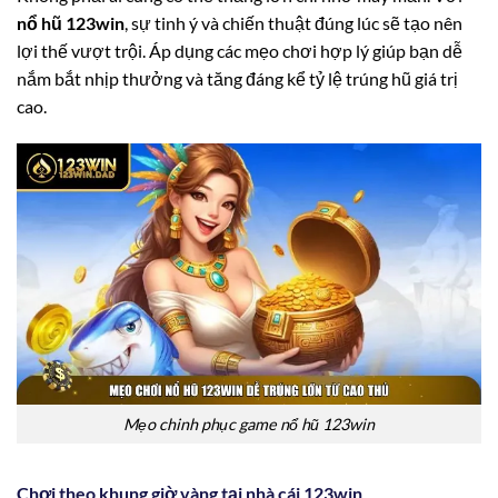
nổ hũ 123win
, sự tinh ý và chiến thuật đúng lúc sẽ tạo nên
lợi thế vượt trội. Áp dụng các mẹo chơi hợp lý giúp bạn dễ
nắm bắt nhịp thưởng và tăng đáng kể tỷ lệ trúng hũ giá trị
cao.
Mẹo chinh phục game nổ hũ 123win
Chơi theo khung giờ vàng tại nhà cái 123win