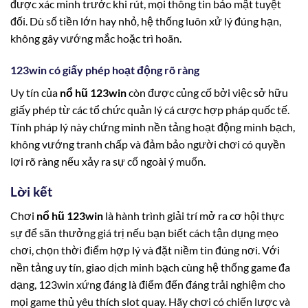
được xác minh trước khi rút, mọi thông tin bảo mật tuyệt
đối. Dù số tiền lớn hay nhỏ, hệ thống luôn xử lý đúng hạn,
không gây vướng mắc hoặc trì hoãn.
123win có giấy phép hoạt động rõ ràng
Uy tín của
nổ hũ 123win
còn được củng cố bởi việc sở hữu
giấy phép từ các tổ chức quản lý cá cược hợp pháp quốc tế.
Tính pháp lý này chứng minh nền tảng hoạt động minh bạch,
không vướng tranh chấp và đảm bảo người chơi có quyền
lợi rõ ràng nếu xảy ra sự cố ngoài ý muốn.
Lời kết
Chơi
nổ hũ 123win
là hành trình giải trí mở ra cơ hội thực
sự để săn thưởng giá trị nếu bạn biết cách tận dụng mẹo
chơi, chọn thời điểm hợp lý và đặt niềm tin đúng nơi. Với
nền tảng uy tín, giao dịch minh bạch cùng hệ thống game đa
dạng, 123win xứng đáng là điểm đến đáng trải nghiệm cho
mọi game thủ yêu thích slot quay. Hãy chơi có chiến lược và