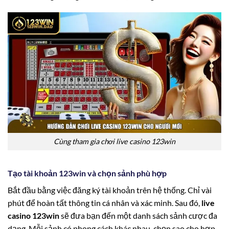
Cùng tham gia chơi live casino 123win
Tạo tài khoản 123win và chọn sảnh phù hợp
Bắt đầu bằng việc đăng ký tài khoản trên hệ thống. Chỉ vài
phút để hoàn tất thông tin cá nhân và xác minh. Sau đó,
live
casino 123win
sẽ đưa bạn đến một danh sách sảnh cược đa
dạng. Mỗi sảnh có phong cách khác nhau, chọn sao cho hợp