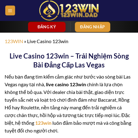
Bỏ
qua
nội
dung
ĐĂNG KÝ
ĐĂNG NHẬP
123WIN
»
Live Casino 123win
Live Casino 123win – Trải Nghiệm Sòng
Bài Đẳng Cấp Las Vegas
Nếu bạn đang tìm kiếm cảm giác như bước vào sòng bài Las
Vegas ngay tại nhà,
live casino 123win
chính là lựa chọn
không thể bỏ qua. Với dealer chia bài thật, giao diện trực
tuyến sắc nét và loạt trò chơi đình đám như Baccarat, Rồng
Hổ hay Roulette, nền tảng này mang đến trải nghiệm cá
cược chân thực, hồi hộp và tương tác trực tiếp mọi lúc. Đặc
biệt, hệ thống
123win
luôn đảm bảo mượt mà và công bằng
tuyệt đối cho người chơi.