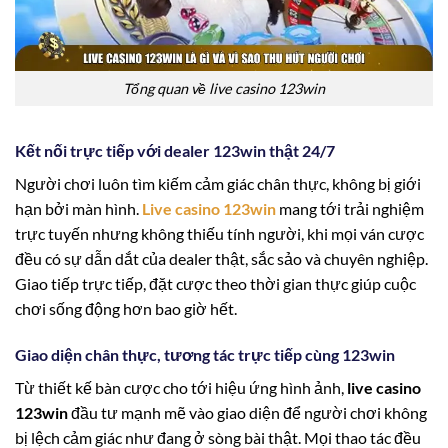
Tổng quan về live casino 123win
Kết nối trực tiếp với dealer 123win thật 24/7
Người chơi luôn tìm kiếm cảm giác chân thực, không bị giới
hạn bởi màn hình.
Live casino 123win
mang tới trải nghiệm
trực tuyến nhưng không thiếu tính người, khi mọi ván cược
đều có sự dẫn dắt của dealer thật, sắc sảo và chuyên nghiệp.
Giao tiếp trực tiếp, đặt cược theo thời gian thực giúp cuộc
chơi sống động hơn bao giờ hết.
Giao diện chân thực, tương tác trực tiếp cùng 123win
Từ thiết kế bàn cược cho tới hiệu ứng hình ảnh,
live casino
123win
đầu tư mạnh mẽ vào giao diện để người chơi không
bị lệch cảm giác như đang ở sòng bài thật. Mọi thao tác đều