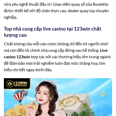
vừa yêu nghệ thuật đấu trí. Giao diện quay số của Roulette
được thiết kế với độ chân thực cao, dealer quay tay chuyên
nghiệp.
Top nhà cung cấp live casino tại 123win chất
lượng cao
Chất lượng của mỗi ván cược không chỉ đến từ người chơi
mà còn đến từ chính nhà cung cấp đứng sau hệ thống.
Live
casino 123win
hợp tác với các thương hiệu lớn trong ngành
để đảm bảo mọi trải nghiệm luôn đạt mức thăng hoa, tìm
hiểu chi tiết ngay dưới đây.