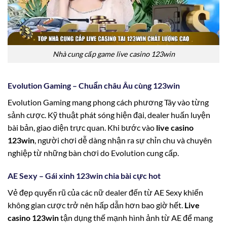
Nhà cung cấp game live casino 123win
Evolution Gaming – Chuẩn châu Âu cùng 123win
Evolution Gaming mang phong cách phương Tây vào từng
sảnh cược. Kỹ thuật phát sóng hiện đại, dealer huấn luyện
bài bản, giao diện trực quan. Khi bước vào
live casino
123win
, người chơi dễ dàng nhận ra sự chỉn chu và chuyên
nghiệp từ những bàn chơi do Evolution cung cấp.
AE Sexy – Gái xinh 123win chia bài cực hot
Vẻ đẹp quyến rũ của các nữ dealer đến từ AE Sexy khiến
không gian cược trở nên hấp dẫn hơn bao giờ hết.
Live
casino 123win
tận dụng thế mạnh hình ảnh từ AE để mang